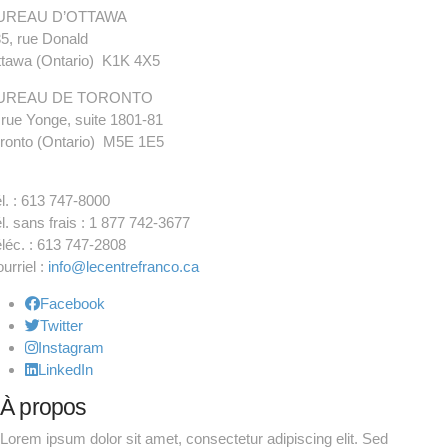
UREAU D’OTTAWA
5, rue Donald
tawa (Ontario) K1K 4X5
UREAU DE TORONTO
 rue Yonge, suite 1801-81
ronto (Ontario) M5E 1E5
l. : 613 747-8000
l. sans frais : 1 877 742-3677
léc. : 613 747-2808
urriel :
info@lecentrefranco.ca
Facebook
Twitter
Instagram
LinkedIn
À propos
Lorem ipsum dolor sit amet, consectetur adipiscing elit. Sed