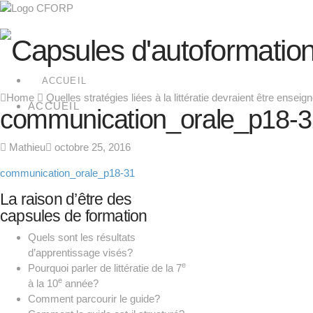
ACCUEIL
Home
Quelles stratégies liées à la littératie devraient être ensei
ACCUEIL
communication_orale_p18-3
Mathieu
octobre 25, 2016
communication_orale_p18-31
La raison d’être des
capsules de formation
Quels sont les résultats
d’apprentissage visés?
e
Pourquoi parler de littératie de la 7
e
à la 10
année?
Comment parcourir le guide?