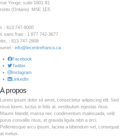
 rue Yonge, suite 1801-81
ronto (Ontario) M5E 1E5
l. : 613 747-8000
l. sans frais : 1 877 742-3677
léc. : 613 747-2808
urriel :
info@lecentrefranco.ca
Facebook
Twitter
Instagram
LinkedIn
À propos
Lorem ipsum dolor sit amet, consectetur adipiscing elit. Sed
risus lorem, luctus in felis at, vestibulum egestas risus.
Mauris blandit, massa nec condimentum malesuada, velit
purus convallis risus, et gravida ligula nibh a orci.
Pellentesque arcu ipsum, lacinia a bibendum vel, consequat
at metus.